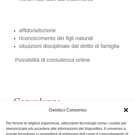
affido/adozione
riconoscimento dei figli naturali
situazioni disciplinate dal diritto di famiglia
Possibilità di consulenza online
Consulenze
Gestisci Consenso
Per fornire le migliori esperienze, utilizziamo tecnologie come i cookie per
Consulenza legale - 80,00€
memorizzare e/o accedere alle informazioni del dispositivo. Il consenso a
queste tecnologie ci permetterà di elaborare dati come il comportamento di