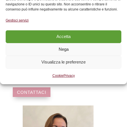
navigazione o ID unici su questo sito. Non acconsentire o ritirare il
consenso può influire negativamente su alcune caratteristiche e funzioni.
Gestisci servizi
Prenota una consulenza
Accetta
legale
a Milano
Nega
Visualizza le preferenze
Prenota una consulenza per un’assistenza
legale presso il Consultorio Cemp di Milano
Cookie
Privacy
CONTATTACI