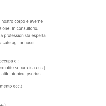
el nostro corpo e averne
zione. In consultorio,
na professionista esperta
la cute agli annessi
 occupa di:
ermatite seborroica ecc.)
tite atopica, psoriasi
damento ecc.)
c.)