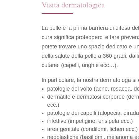
Visita dermatologica
La pelle è la prima barriera di difesa d
cura significa proteggerci e fare preven
potete trovare uno spazio dedicato e u
della salute della pelle a 360 gradi, dal
cutanei (capelli, unghie ecc…).
In particolare, la nostra dermatologa si
patologie del volto (acne, rosacea, d
dermatite e dermatosi corporee (derma
ecc.)
patologie dei capelli (alopecia, dira
infettive (impetigine, erisipela ecc.)
area genitale (condilomi, lichen ecc.)
neoplastiche (basiliomi, melanoma ec